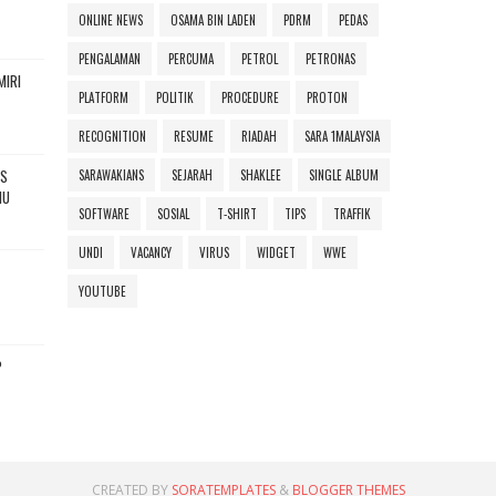
ONLINE NEWS
OSAMA BIN LADEN
PDRM
PEDAS
PENGALAMAN
PERCUMA
PETROL
PETRONAS
MIRI
PLATFORM
POLITIK
PROCEDURE
PROTON
RECOGNITION
RESUME
RIADAH
SARA 1MALAYSIA
ES
SARAWAKIANS
SEJARAH
SHAKLEE
SINGLE ALBUM
HU
SOFTWARE
SOSIAL
T-SHIRT
TIPS
TRAFFIK
UNDI
VACANCY
VIRUS
WIDGET
WWE
YOUTUBE
P
CREATED BY
SORATEMPLATES
&
BLOGGER THEMES