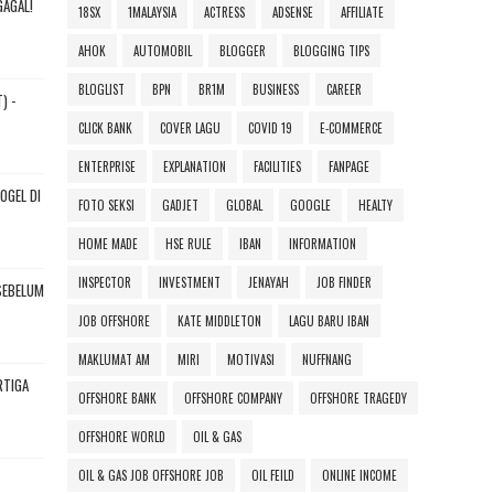
AGAL!
18SX
1MALAYSIA
ACTRESS
ADSENSE
AFFILIATE
AHOK
AUTOMOBIL
BLOGGER
BLOGGING TIPS
BLOGLIST
BPN
BR1M
BUSINESS
CAREER
) -
CLICK BANK
COVER LAGU
COVID 19
E-COMMERCE
ENTERPRISE
EXPLANATION
FACILITIES
FANPAGE
OGEL DI
FOTO SEKSI
GADJET
GLOBAL
GOOGLE
HEALTY
HOME MADE
HSE RULE
IBAN
INFORMATION
INSPECTOR
INVESTMENT
JENAYAH
JOB FINDER
 SEBELUM
JOB OFFSHORE
KATE MIDDLETON
LAGU BARU IBAN
MAKLUMAT AM
MIRI
MOTIVASI
NUFFNANG
RTIGA
OFFSHORE BANK
OFFSHORE COMPANY
OFFSHORE TRAGEDY
OFFSHORE WORLD
OIL & GAS
OIL & GAS JOB OFFSHORE JOB
OIL FEILD
ONLINE INCOME