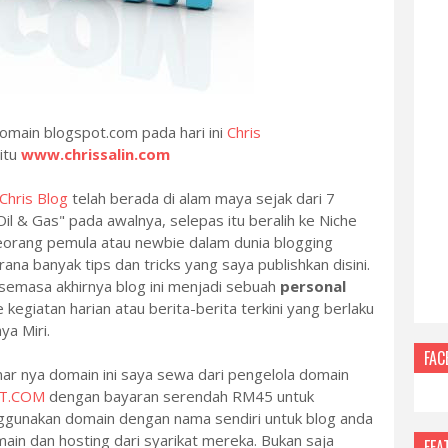
main blogspot.com pada hari ini
Chris
itu
www.chrissalin.com
Chris Blog
telah berada di alam maya sejak dari 7
l & Gas" pada awalnya, selepas itu beralih ke Niche
h seorang pemula atau newbie dalam dunia blogging
kerana banyak tips dan tricks yang saya publishkan disini.
d semasa akhirnya blog ini menjadi sebuah
personal
giatan harian atau berita-berita terkini yang berlaku
ya Miri.
FAC
enar nya domain ini saya sewa dari pengelola domain
T.COM
dengan bayaran serendah RM45 untuk
nggunakan domain dengan nama sendiri untuk blog anda
in dan hosting dari syarikat mereka. Bukan saja
FEA